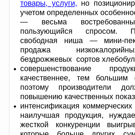
товары, услуги,
но позиционир
учетом определенных особеннос
— весьма востребованны
пользующийся спросом. П
свободная ниша — мини-пека
продажа низкокалорийны
бездрожжевых сортов хлебобул
совершенствование про
качественнее, тем большим 
поэтому производители до
повышению качественных показ
интенсификация коммерческих 
наилучшая продукция, нужда
жесткой конкуренции выигры
которые больше других сум