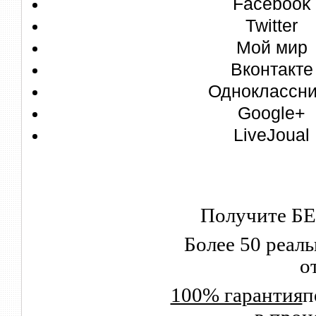
Facebook
Twitter
Мой мир
Вконтакте
Одноклассни
Google+
LiveJoual
Получите Б
Более 50 реал
о
100% гарантия
п