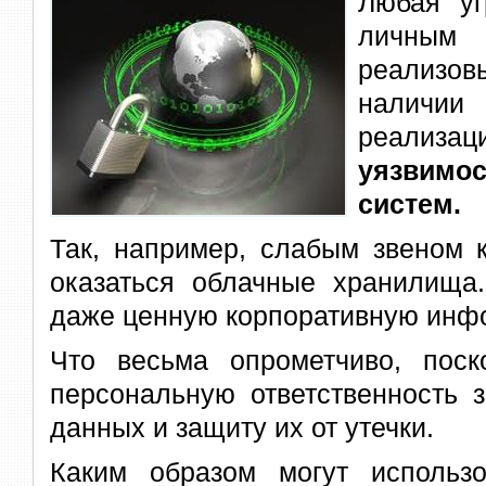
Любая уг
личны
реализо
наличи
реализ
уязвимо
систем.
Так, например, слабым звеном 
оказаться облачные хранилища
даже ценную корпоративную инф
Что весьма опрометчиво, поск
персональную ответственность 
данных и защиту их от утечки.
Каким образом могут использ