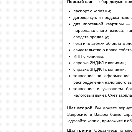
Первый шаг
— сбор документов
паспорт с копиями;
договор купли-продажи тоже 
для ипотечной квартиры — 
первоначального взноса, т
средств продавцу;
чеки и платёжки об оплате жи
свидетельство о праве собств
ИНН с копиями;
справка 2НДФЛ с копиями;
справка 3НДФЛ с копиями;
заявление на оформление 
распределении налогового вы
заявление с указанием ба
налоговый вычет. Счет зарпла
Шаг второй
. Вы можете верну
Запросите в Вашем банке спра
сделайте копию, приложите к о
Шаг третий.
Обратитесь по мес