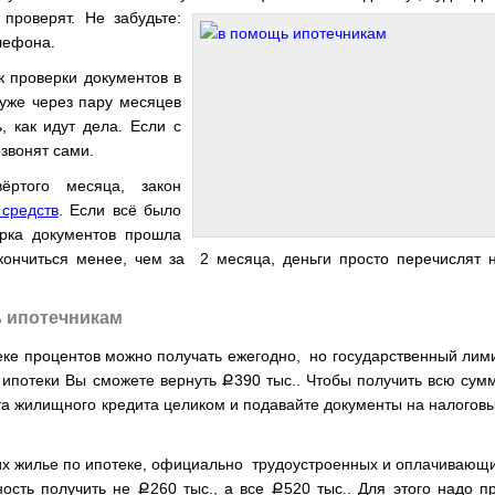
проверят. Не забудьте:
лефона.
ок проверки документов в
уже через пару месяцев
, как идут дела. Если с
звонят сами.
ртого месяца, закон
средств
. Если всё было
рка документов прошла
кончиться менее, чем за 2 месяца, деньги просто перечислят 
ь ипотечникам
еке процентов можно получать ежегодно, но государственный лим
я ипотеки Вы сможете вернуть
Ք
390 тыс.. Чтобы получить всю сум
ата жилищного кредита целиком и подавайте документы на налогов
ших жилье по ипотеке, официально трудоустроенных и оплачивающ
ность получить не
Ք
260 тыс., а все
Ք
520 тыс..
Для этого надо п