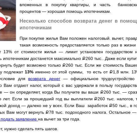
вложенных в покупку квартиры, и часть банковск
процентов — хорошая помощь ипотечникам.
Несколько способов возврата денег в помо
ипотечникам
При покупке жилья Вам положен налоговый. вычет, прав
такая возможность предоставляется только раз в жизни
т 13% от стоимости жилья — лимит установлен государством 
ощь ипотечникам достанется максимально
Ք
260 тыс.. Даже если купи
вернуть будет возможно только
Ք
260 тыс. Если же стоимость Ваше
ту подлежат
13%
именно от этой суммы, то есть от
Ք
1,8 млн. 1
условие для
возврата денег
— официальное трудоустройство
о Вам отдают налог, который с вас удержали в пользу государств
е — он определяет, когда Вы получите вы ваши
Ք
260 тыс. — сраз
ко лет. Если за прошедший год вы выплатили
Ք
260 тыс. налогов, 
акой доход — далеко не у всех. Если Ваш заработок
Ք
50 тыс., в г
рых Вам могут вернуть
Ք
78 тыс. подоходного налога. Остальное —
подать заявление
на вычет за три года.
, нужно сделать пять шагов.