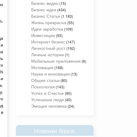
Бизнес видео
(15)
их
Бизнес идеи
(434)
Бизнес Статьи
(1 183)
щь
Жизнь прекрасна
(55)
Идеи заработка
(109)
Инвестиции
(93)
да
Интернет бизнес
(147)
 и
Личностный рост
(192)
на
Личные истории
(1)
ть
Мобильные приложения
(6)
го
Мотивация
(168)
3%
Наука и инновации
(13)
 и
Общие статьи
(80)
а.
Психология
(143)
у,
Успех и Счастье
(90)
Успешные люди
то
(40)
Эмоции человека
од
(24)
 в
Новинки блога: