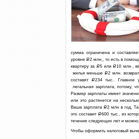
сумма ограничена и составляе
уровне
Ք
2 млн,, то есть в пом
квартиру за
Ք
5 или
Ք
10 млн., 
жилья меньше
Ք
2 млн. возвра
составят
Ք
234 тыс..
Главное 
легальная зарплата, потому, чт
Размер зарплаты имеет значени
или это растянется на несколь
Ваша зарплата
Ք
2 млн в год, Т
это составит
Ք
600 тыс., из кото
течение следующих лет и можно
Чтобы оформить налоговый вычет