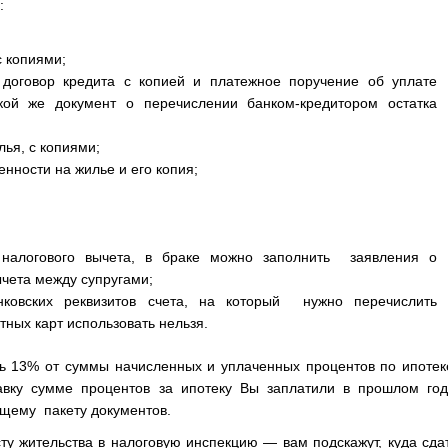
:
с копиями;
договор кредита с копией и платежное поручение об уплате
акой же документ о перечислении банком-кредитором остатка
лья, с копиями;
енности на жилье и его копия;
налогового вычета, в браке можно заполнить заявления о
чета между супругами;
нковских реквизитов счета, на который нужно перечислить
тных карт использовать нельзя.
ть 13% от суммы начисленных и уплаченных процентов по ипотек
вку сумме процентов за ипотеку Вы заплатили в прошлом год
бщему пакету документов.
ту жительства в налоговую инспекцию — вам подскажут,
куда сда