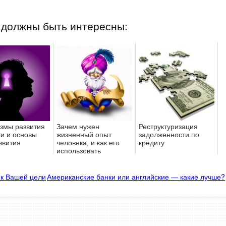
 должны быть интересны:
змы развития
Зачем нужен
Реструктуризация
ти и основы
жизненный опыт
задолженности по
звития
человека, и как его
кредиту
использовать
 к Вашей цели
Американские банки или английские — какие лучше?