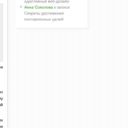
адаптивный веб-дизайн
Анна Соколова
к записи
Секреты достижения
поставленных целей
на
ит
му
ый
их
ри