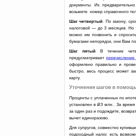
документы. Их предварительно 
возьмите номер справочного те
Шаг четвертый
. По закону, ср
налоговой — до 3 месяцев. Но 
можно им позвонить и спросить
бумагами непорядок, они Вам по
Шаг пятый
В течение четвё
предусматривает
перечисление 
оформлено правильно и прове
быстро, весь процесс может за
карту.
Уточнения шагов в помощ
Проценты с уплаченных по ипот
установлен в
Ք
3 млн.. За врем
за один раз и подождите, возвр
вычет единоразово.
Для супругов, совместно купив
подоходный налог, есть возмож