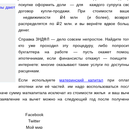
покупке оформить доли — для каждого супруга св
договор купли-продажи. При стоимости ваш
недвижимости
Ք
4 млн (и более), возвра
распределятся по
Ք
2 млн. и вы вернёте вдвое боль
денег.
Справка 3НДФЛ — дело совсем непростое. Найдите тог
кто уже проходил эту процедуру, либо попроси
бухгалтера на работе — пусть окажет помо
ипотечникам, если финансисты откажут — поищите
интернете: многие оказывают такие услуги по доступн
расценкам.
Если используете
материнский капитал
при опла
ипотеки или её частей. им надо воспользоваться пос
иначе сумму маткапитала исключат из стоимости жилья и ваш выч
 заявление на вычет можно на следующий год после получен
Facebook
Twitter
Мой мир