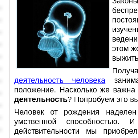
Закон
беспре
посто
изуче
веден
этом ж
выжить
Получ
деятельность человека
занима
положение. Насколько же важна
деятельность
? Попробуем это в
Человек от рождения наделе
умственной способностью.
действительности мы приобре