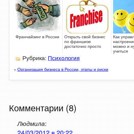
Франчайзинг в России
Открыть свой бизнес
Как управ
по франшизе
настроени
достаточно просто
можно и н
учиться
Рубрика:
Психология
«
Организация бизнеса в России, этапы и риски
Комментарии (8)
Людмила
:
24/03/2012 в 20:22