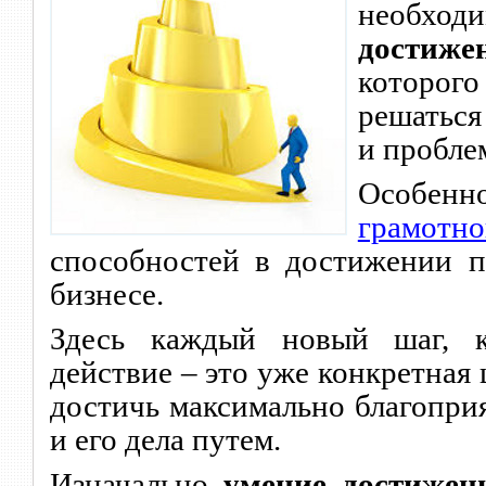
нео
достиж
которог
решаться
и пробле
Особен
грамотно
способностей в достижении п
бизнесе.
Здесь каждый новый шаг, 
действие – это уже конкретная 
достичь максимально благопри
и его
дела путем.
Изначально
умение достижен