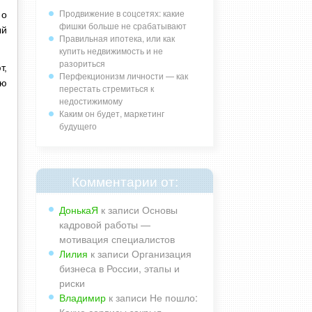
Продвижение в соцсетях: какие
 о
фишки больше не срабатывают
ый
Правильная ипотека, или как
купить недвижимость и не
разориться
т,
Перфекционизм личности — как
ую
перестать стремиться к
недостижимому
Каким он будет, маркетинг
будущего
Комментарии от:
ДонькаЯ
к записи
Основы
кадровой работы —
мотивация специалистов
Лилия
к записи
Организация
бизнеса в России, этапы и
риски
Владимир
к записи
Не пошло: