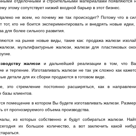
чными отделочными и строительными материалами появляются 
ему этому сопутствует низкий входной барьер в этот бизнес.
 далеко не всем, но почему же так происходит? Потому что в си
 тот, кто не боится экспериментировать и внедрять новые идеи,
а для более сильного развития.
вляются
на рынке новые виды, такие как: продажа жалюзи изолай
 жалюзи, мультифактурные жалюзи, жалюзи для пластиковых око
ругие.
изводству жалюзи
и дальнейшей реализации в том, что В
е и терпение. Изготавливать жалюзи не так уж сложно как кажет
мые детали для их сборки продаются в готовом виде.
е, это стремление постоянно расширяться, как в направлен
е базы клиентов.
тся помещение в котором Вы будете изготавливать жалюзи. Разме
ь от прогнозируемого объема производства.
алы, из которых собственно и будут собираться жалюзи. Най
сегодня их большое количество, а вот заключить какой нибу
стараться.