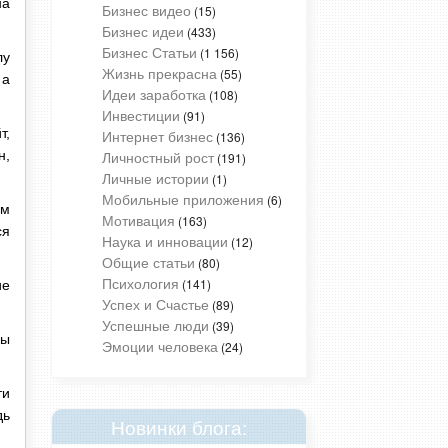
на
Бизнес видео
(15)
Бизнес идеи
(433)
Бизнес Статьи
(1 156)
лу
Жизнь прекрасна
(55)
 а
Идеи заработка
(108)
Инвестиции
(91)
т,
Интернет бизнес
(136)
Личностный рост
н,
(191)
Личные истории
(1)
Мобильные приложения
(6)
ам
Мотивация
(163)
ся
Наука и инновации
(12)
Общие статьи
(80)
Психология
(141)
ие
Успех и Счастье
(89)
Успешные люди
(39)
ры
Эмоции человека
(24)
ти
дь
Новинки блога: