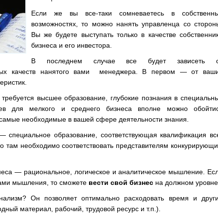
Если же вы все-таки сомневаетесь в собственн
возможностях, то можно нанять управленца со сторон
Вы же будете выступать только в качестве собственни
бизнеса и его инвестора.
В последнем случае все будет зависеть 
ых качеств нанятого вами
менеджера. В первом — от ваш
еристик.
а требуется высшее образование, глубокие познания в специальн
аев для мелкого и среднего бизнеса вполне можно обойти
 самые необходимые в вашей сфере деятельности знания.
 специальное образование, соответствующая квалификация вс
что там необходимо соответствовать представителям конкурирующ
неса — рациональное, логическое и аналитическое мышление. Ес
ками мышления, то сможете
вести свой бизнес
на должном уровне
нализм? Он позволяет оптимально расходовать время и друг
одный материал, рабочий, трудовой ресурс и т.п.).