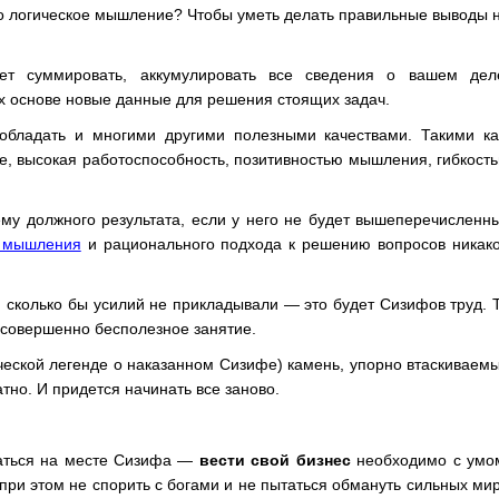
о логическое мышление? Чтобы уметь делать правильные выводы 
ет суммировать, аккумулировать все сведения о вашем дел
их основе новые данные для решения стоящих задач.
обладать и многими другими полезными качествами. Такими ка
е, высокая работоспособность, позитивностью мышления, гибкост
ему должного результата, если у него не будет вышеперечисленн
о мышления
и рационального подхода к решению вопросов никак
, сколько бы усилий не прикладывали — это будет Сизифов труд. 
 совершенно бесполезное занятие.
ческой легенде о наказанном Сизифе) камень, упорно втаскиваем
атно. И придется начинать все заново.
азаться на месте Сизифа —
вести свой бизнес
необходимо с умо
при этом не спорить с богами и не пытаться обмануть сильных ми