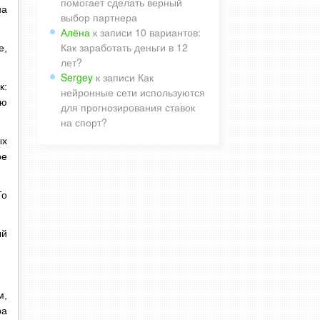
помогает сделать верный
на
выбор партнера
Алёна
к записи
10 вариантов:
Как заработать деньги в 12
е,
лет?
Sergey
к записи
Как
к:
нейронные сети используются
ью
для прогнозирования ставок
на спорт?
ых
ое
То
ый
м,
ра