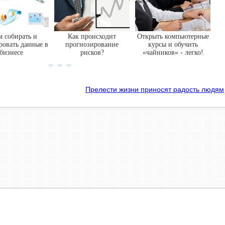
м собирать и
Как происходит
Открыть компьютерные
ровать данные в
прогнозирование
курсы и обучить
бизнесе
рисков?
«чайников» - легко!
Прелести жизни приносят радость людям