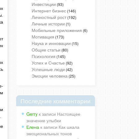
Инвестиции
(93)
ых
Интернет бизнес
(146)
ы.
Личностный рост
(192)
ка
Личные истории
(1)
Мобильные приложения
(6)
Мотивация
(173)
от
Наука и инновации
(15)
их
Общие статьи
(80)
Психология
(145)
Успех и Счастье
ых
(92)
Успешные люди
сь
(42)
Эмоции человека
(25)
е-
им
Последние комментарии
ли
Gerry
к записи
Настоящее
.
значение улыбки
Елена
к записи
Как шкала
ие
эмоциональных тонов