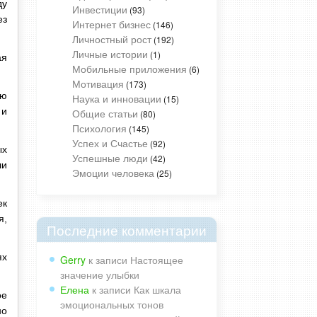
ду
Инвестиции
(93)
ез
Интернет бизнес
(146)
Личностный рост
(192)
Личные истории
(1)
ая
Мобильные приложения
(6)
Мотивация
(173)
ью
Наука и инновации
(15)
 и
Общие статьи
(80)
Психология
(145)
Успех и Счастье
(92)
ых
Успешные люди
(42)
ли
Эмоции человека
(25)
ек
я,
Последние комментарии
х
Gerry
к записи
Настоящее
значение улыбки
Елена
к записи
Как шкала
ое
эмоциональных тонов
но