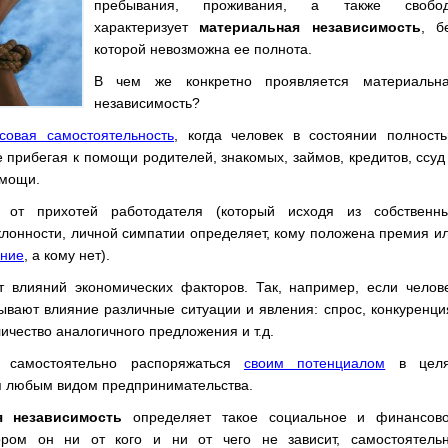
пребывания, проживания, а также свобо
характеризует
материальная независимость
, б
которой невозможна ее полнота.
В чем же конкретно проявляется материальн
независимость?
совая самостоятельность
, когда человек в состоянии
полност
е прибегая к помощи родителей, знакомых, займов, кредитов, ссуд
омощи.
ь от прихотей работодателя (который исходя из собственн
клонности, личной симпатии определяет, кому положена премия и
ание
, а кому нет).
от влияний экономических факторов. Так, например, если челов
зывают влияние различные ситуации и явления: спрос, конкуренци
ичество аналогичного предложения и т.д.
ь самостоятельно распоряжаться
своим потенциалом
в целя
я любым видом предпринимательства.
я независимость
определяет такое социальное и финансов
ором он ни от кого и ни от чего не зависит, самостоятель