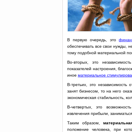
В первую очередь, это
финан
обеспечивать все свои нужды, н
тому подобной материальной п
Во-вторых, это независимост
показателей настроения, благос
иное
материальное стимулиров
В-третьих, это независимость 
занят бизнесом, то на него ока
экономическая стабильность, кол
В-четвертых, это возможност
извлечения прибыли, заниматьс
Таким образом,
материальна
положение человека, при кот