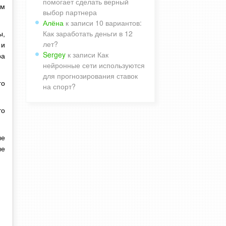
помогает сделать верный
ом
выбор партнера
Алёна
к записи
10 вариантов:
Как заработать деньги в 12
ы,
лет?
 и
Sergey
к записи
Как
ра
нейронные сети используются
для прогнозирования ставок
го
на спорт?
то
ые
ые