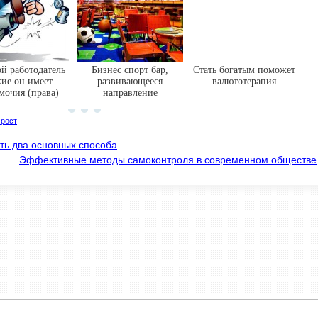
ой работодатель
Бизнес спорт бар,
Стать богатым поможет
кие он имеет
развивающееся
валютотерапия
мочия (права)
направление
 рост
сть два основных способа
Эффективные методы самоконтроля в современном обществе