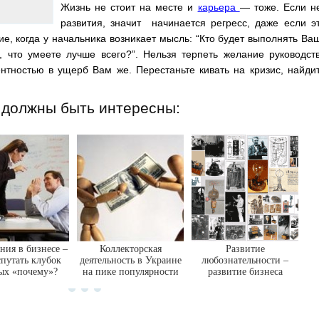
Жизнь не стоит на месте и
карьера
— тоже. Если н
развития, значит начинается регресс, даже если э
е, когда у начальника возникает мысль: “Кто будет выполнять Ва
, что умеете лучше всего?”. Нельзя терпеть желание руководст
нтностью в ущерб Вам же. Перестаньте кивать на кризис, найди
 должны быть интересны:
ния в бизнесе –
Коллекторская
Развитие
спутать клубок
деятельность в Украине
любознательности –
х «почему»?
на пике популярности
развитие бизнеса