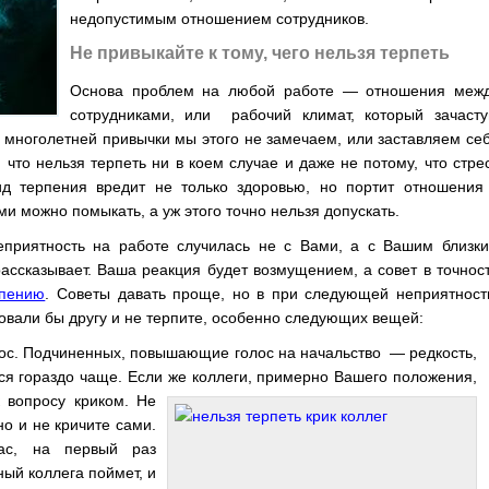
недопустимым отношением сотрудников.
Не привыкайте к тому, чего нельзя терпеть
Основа проблем на любой работе — отношения меж
сотрудниками, или рабочий климат, который зачаст
у многолетней привычки мы этого не замечаем, или заставляем се
, что нельзя терпеть ни в коем случае и даже не потому, что стре
ид терпения вредит не только здоровью, но портит отношения
и можно помыкать, а уж этого точно нельзя допускать.
неприятность на работе случилась не с Вами, а с Вашим близк
ассказывает. Ваша реакция будет возмущением, а совет в точнос
рпению
. Советы давать проще, но в при следующей неприятност
товали бы другу и не терпите, особенно следующих вещей:
лос. Подчиненных, повышающие голос на начальство — редкость,
ся гораздо чаще. Если же коллеги, примерно
Вашего положения,
 вопросу криком. Не
но и не кричите сами.
ас, на первый раз
ый коллега поймет, и