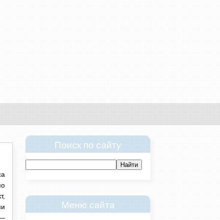
Поиск по сайту
са
по
т,
Меню сайта
ми
 —