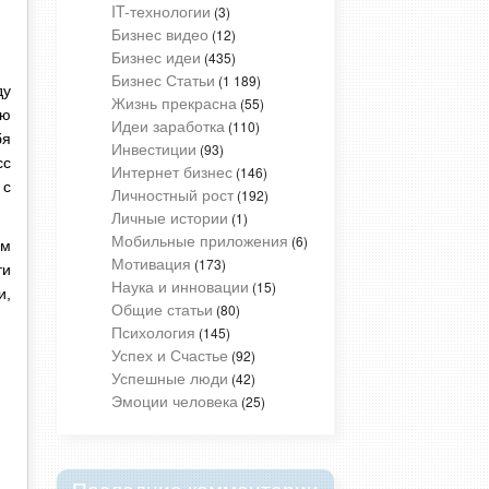
IT-технологии
(3)
Бизнес видео
(12)
Бизнес идеи
(435)
Бизнес Статьи
(1 189)
ду
Жизнь прекрасна
(55)
ую
Идеи заработка
(110)
бя
Инвестиции
(93)
сс
Интернет бизнес
(146)
 с
Личностный рост
(192)
Личные истории
(1)
Мобильные приложения
(6)
им
Мотивация
(173)
ти
Наука и инновации
(15)
и,
Общие статьи
(80)
Психология
(145)
Успех и Счастье
(92)
Успешные люди
(42)
Эмоции человека
(25)
Последние комментарии