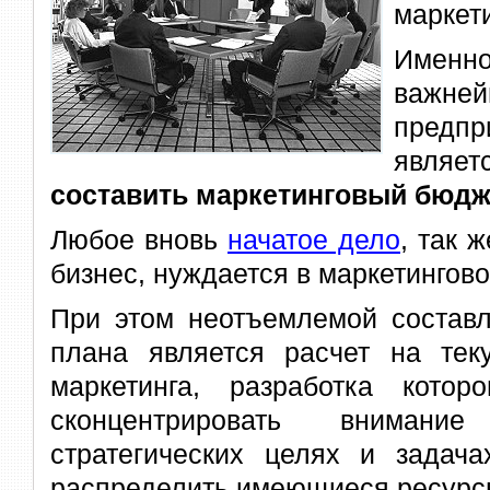
маркет
Именн
ва
предпр
явля
составить маркетинговый бюдж
Любое вновь
начатое дело
, так 
бизнес, нуждается в маркетингов
При этом неотъемлемой составл
плана является
расчет на те
маркетинга, разработка котор
сконцентрировать внимани
стратегических целях и задача
распределить имеющиеся ресурс