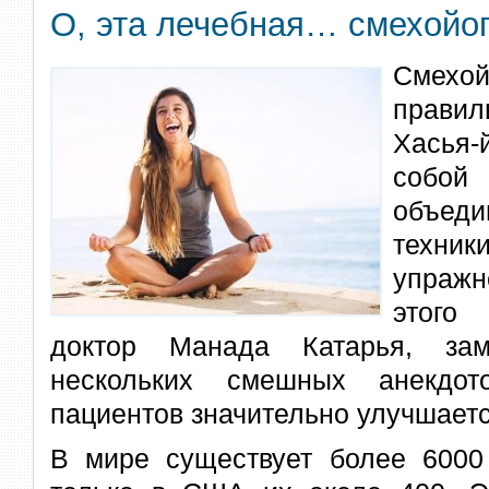
О, эта лечебная… смехойог
Смехо
прави
Хасья
собой
объед
техн
упраж
этого
доктор Манада Катарья, зам
нескольких смешных анекдот
пациентов значительно улучшаетс
В мире существует более 6000 