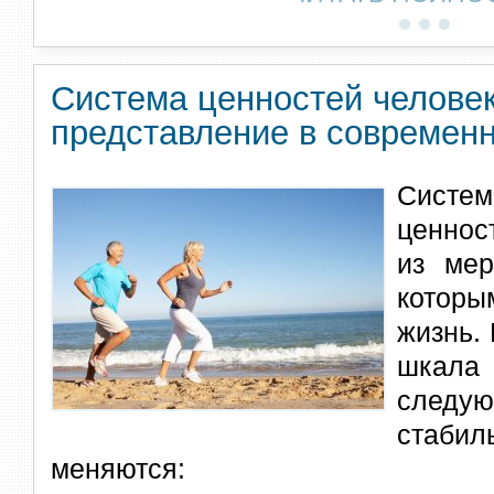
Система ценностей человек
представление в современ
Сист
ценнос
из мер
котор
жизнь.
шкала
следу
стабил
меняются: