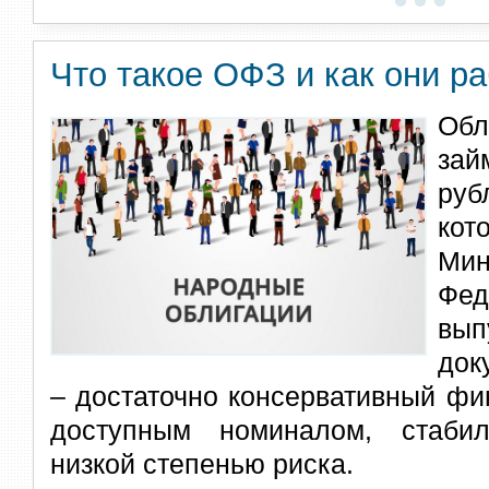
Что такое ОФЗ и как они р
Обл
за
ру
ко
Ми
Ф
в
док
– достаточно консервативный фи
доступным номиналом, стаби
низкой степенью риска.