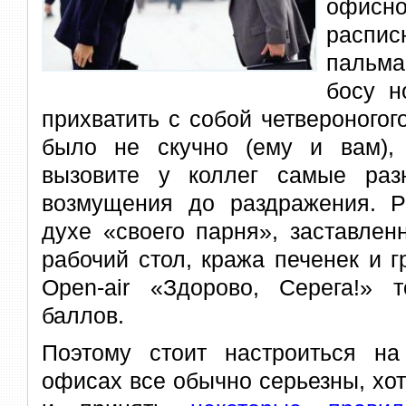
офис
расп
пальма
босу н
прихватить с собой четвероногого
было не скучно (ему и вам), 
вызовите у коллег самые ра
возмущения до раздражения. Р
духе «своего парня», заставле
рабочий стол, кража печенек и г
Open-air «Здорово, Серега!»
баллов.
Поэтому стоит настроиться н
офисах все обычно серьезны, хот