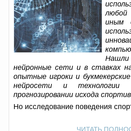
исполь
любой
иным 
исполь
иннова
компь
Нашли
нейронные сети и в ставках н
опытные игроки и букмекерские
нейросети и технологии 
прогнозировании исхода спорти
Но исследование поведения спор
ЧИТАТЬ ПОЛНО