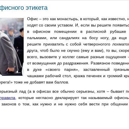
фисного этикета
Офис – это как монастырь, в который, как известно, 
ходят со своим уставом. И, если вы решите появить
в офисном помещении в расписной рубашке
пальмами, или сандалиях на босу ногу, да еще
решите прихватить с собой четвероногого лохмато
друга, чтоб было не скучно (ему и вам), то вы, скор
всего, вызовите у коллег самые разные ощущения
от возмущения до раздражения. Развязное поведен
в духе «своего парня», заставленный грязны
чашками рабочий стол, кража печенек и громкий кр
ерега!» тоже не добавят вам баллов.
ерьезный лад (а в офисах все обычно серьезны, хотя – бывает п
правила
, которые негласно декларирует так называемый офисн
 законов о том, как нужно и не нужно себя вести при общении