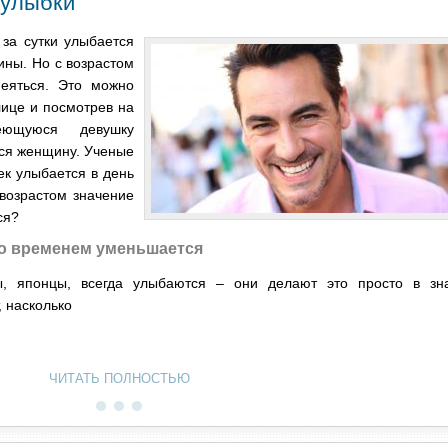
 улыбки
 за сутки улыбается
ины. Но с возрастом
меяться. Это можно
лице и посмотрев на
еющуюся девушку
ся женщину. Ученые
ек улыбается в день
 возрастом значение
ся?
со временем уменьшается
ы, японцы, всегда улыбаются – они делают это просто в зн
, насколько
ЧИТАТЬ ПОЛНОСТЬЮ