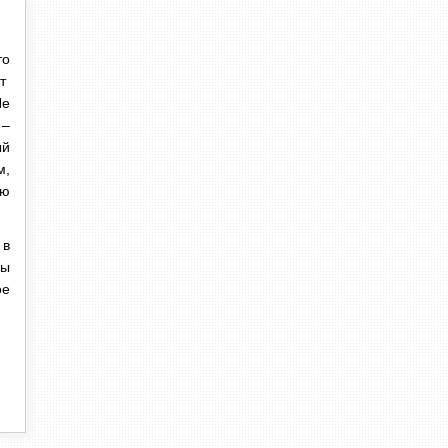
то
ет
е
 –
ый
м,
ью
 в
ны
ое