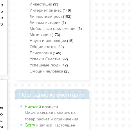
Инвестиции
(93)
 и
Интернет бизнес
(146)
ки
Личностный рост
(192)
 и
Личные истории
(1)
ии
Мобильные приложения
(6)
Мотивация
(173)
Наука и инновации
(15)
Общие статьи
(80)
Психология
(145)
Успех и Счастье
(92)
Успешные люди
(42)
Эмоции человека
(25)
Последние комментарии
Николай
к записи
из
Максимальная наценка на
ою
товар расчет и ограничения
ь.
Gerry
к записи
Настоящее
ки