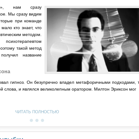
оз», нам сразу
кое. Мы сразу видим
оторые при команде
 мало кто знает, что
евтическим методом.
психотерапевтом
оэтому такой метод
 получил название
сона
овал гипноз. Он безупречно владел метафоричными подходами, 
ой слова, и являлся великолепным оратором. Милтон Эриксон мог
ЧИТАТЬ ПОЛНОСТЬЮ