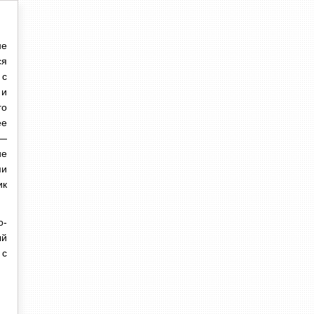
не
ся
 с
 и
го
ее
 —
ие
ми
ик
о-
ый
 с