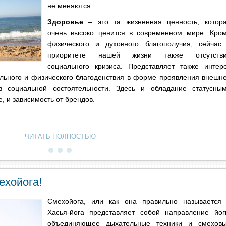
не меняются:
Здоровье
– это та жизненная ценность, котор
очень высоко ценится в современном мире. Кро
физического и духовного благополучия, сейчас
приоритете нашей жизни также отсутств
социального кризиса. Представляет также интер
льного и физического благоденствия в форме проявления внешн
ов социальной состоятельности. Здесь и обладание статусны
, и зависимость от брендов.
ЧИТАТЬ ПОЛНОСТЬЮ
ехойога!
Смехойога, или как она правильно называется
Хасья-йога представляет собой направление йог
объединяющее дыхательные техники и смехов