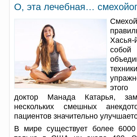
О, эта лечебная… смехойог
Смехо
прави
Хасья
собой
объед
техн
упраж
этого
доктор Манада Катарья, зам
нескольких смешных анекдот
пациентов значительно улучшаетс
В мире существует более 6000 