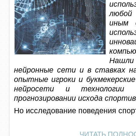
исполь
любой
иным 
исполь
иннова
компь
Нашли
нейронные сети и в ставках н
опытные игроки и букмекерские
нейросети и технологии 
прогнозировании исхода спорти
Но исследование поведения спор
ЧИТАТЬ ПОЛНО