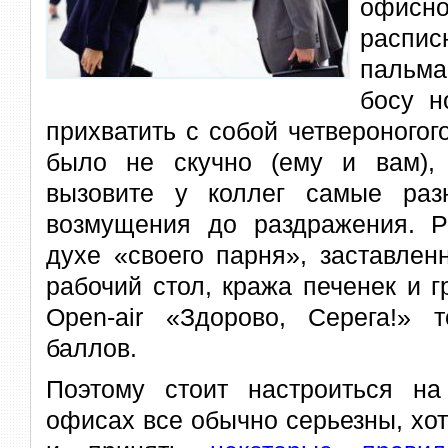
офис
расп
пальма
босу н
прихватить с собой четвероногого
было не скучно (ему и вам), 
вызовите у коллег самые ра
возмущения до раздражения. Р
духе «своего парня», заставле
рабочий стол, кража печенек и г
Open-air «Здорово, Серега!»
баллов.
Поэтому стоит настроиться н
офисах все обычно серьезны, хот