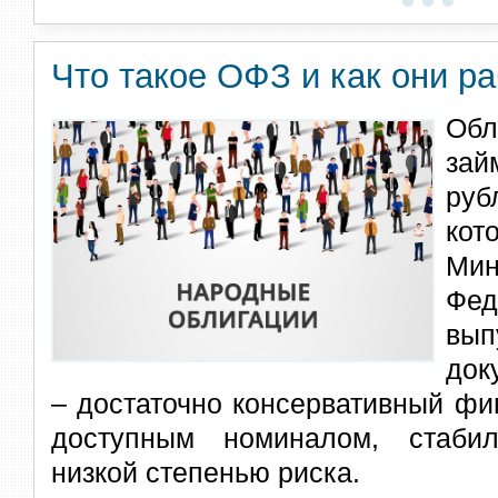
Что такое ОФЗ и как они р
Обл
за
ру
ко
Ми
Ф
в
док
– достаточно консервативный фи
доступным номиналом, стаби
низкой степенью риска.