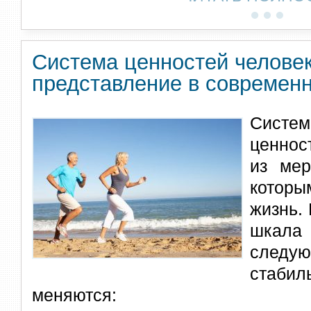
Система ценностей человек
представление в современ
Сист
ценнос
из мер
котор
жизнь.
шкала
следу
стабил
меняются: