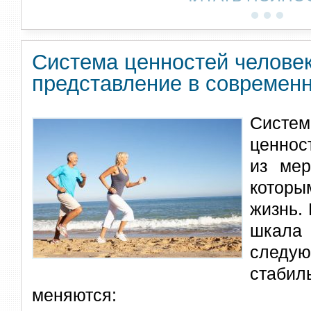
Система ценностей человек
представление в современ
Сист
ценнос
из мер
котор
жизнь.
шкала
следу
стабил
меняются: