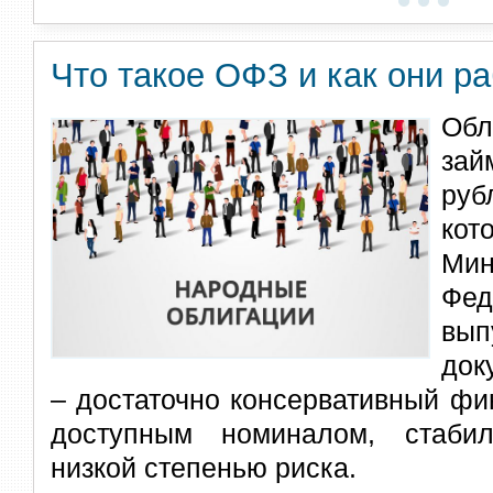
Что такое ОФЗ и как они р
Обл
за
ру
ко
Ми
Ф
в
док
– достаточно консервативный фи
доступным номиналом, стаби
низкой степенью риска.