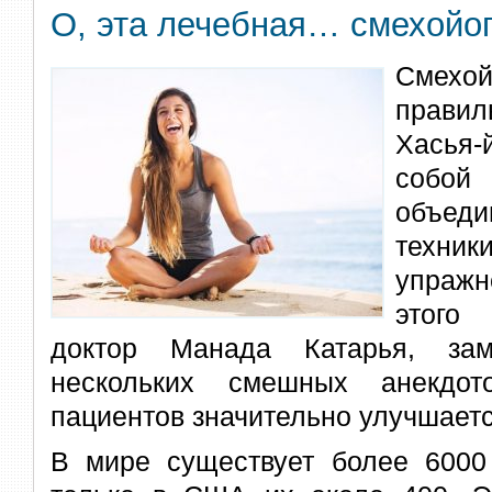
О, эта лечебная… смехойог
Смехо
прави
Хасья
собой
объед
техн
упраж
этого
доктор Манада Катарья, зам
нескольких смешных анекдот
пациентов значительно улучшаетс
В мире существует более 6000 