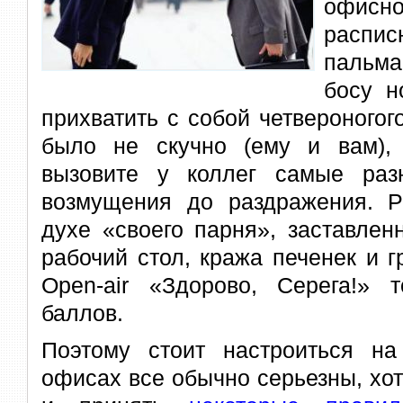
офис
расп
пальма
босу н
прихватить с собой четвероногого
было не скучно (ему и вам), 
вызовите у коллег самые ра
возмущения до раздражения. Р
духе «своего парня», заставле
рабочий стол, кража печенек и г
Open-air «Здорово, Серега!»
баллов.
Поэтому стоит настроиться н
офисах все обычно серьезны, хот