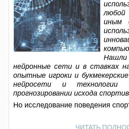
исполь
любой
иным 
исполь
иннова
компь
Нашли
нейронные сети и в ставках н
опытные игроки и букмекерские
нейросети и технологии 
прогнозировании исхода спорти
Но исследование поведения спор
ЧИТАТЬ ПОЛНО