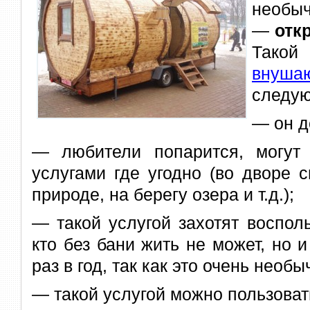
необыч
—
отк
Такой
внуша
следу
— он д
— любители попарится, могут
услугами где угодно (во дворе с
природе, на берегу озера и т.д.);
— такой услугой
захотят восполь
кто без бани жить не может, но и
раз в год, так как это очень необ
— такой услугой можно пользовать