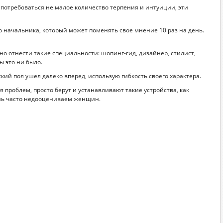
 потребоваться не малое количество терпения и интуиции, эти
 начальника, который может поменять свое мнение 10 раз на день.
о отнести такие специальности: шопинг-гид, дизайнер, стилист,
ы это ни было.
ий пол ушел далеко вперед, использую гибкость своего характера.
проблем, просто берут и устанавливают такие устройства, как
чень часто недооцениваем женщин.