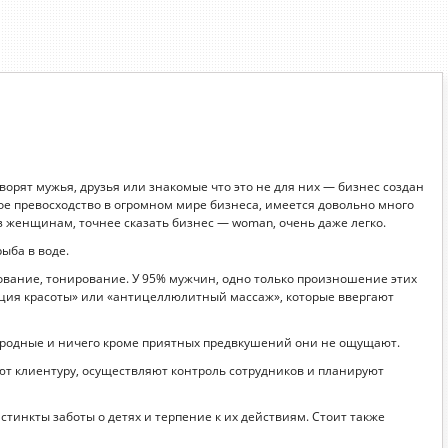
орят мужья, друзья или знакомые что это не для них — бизнес создан
вое превосходство в огромном мире бизнеса, имеется довольно много
аз женщинам, точнее сказать бизнес — woman, очень даже легко.
рыба в воде.
ование, тонирование. У 95% мужчин, одно только произношение этих
екция красоты» или «антицеллюлитный массаж», которые ввергают
к родные и ничего кроме приятных предвкушений они не ощущают.
т клиентуру, осуществляют контроль сотрудников и планируют
стинкты заботы о детях и терпение к их действиям. Стоит также