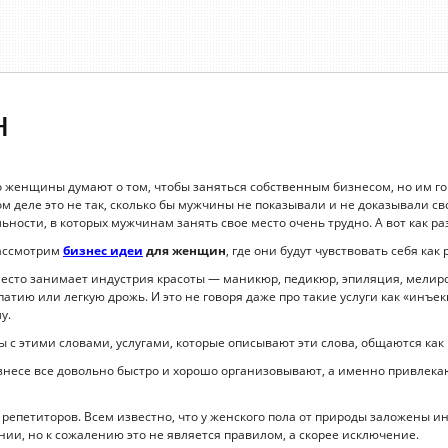
н
 женщины думают о том, чтобы заняться собственным бизнесом, но им гов
м деле это не так, сколько бы мужчины не показывали и не доказывали с
ности, в которых мужчинам занять свое место очень трудно. А вот как р
рассмотрим
бизнес идеи
для женщин
, где они будут чувствовать себя как 
место занимает индустрия красоты — маникюр, педикюр, эпиляция, мелир
патию или легкую дрожь. И это не говоря даже про такие услуги как «инъ
у.
ы с этими словами, услугами, которые описывают эти слова, общаются ка
несе все довольно быстро и хорошо организовывают, а именно привлекаю
 репетиторов. Всем известно, что у женского пола от природы заложены ин
нии, но к сожалению это не является правилом, а скорее исключение.