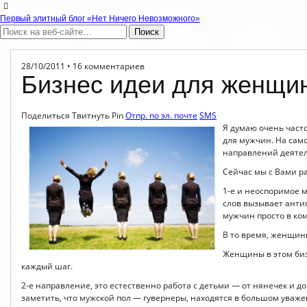
Первый элитный блог «Нет Ничего Невозможного»
28/10/2011 • 16 комментариев
Бизнес идеи для женщи
Поделиться Твитнуть Pin
Отпр. по эл. почте
SMS
Я думаю очень часто
для мужчин. На само
направлений деятель
Сейчас мы с Вами 
1-е и неоспоримое 
слов вызывает анти
мужчин просто в ком
В то время, женщин
Женщины в этом биз
каждый шаг.
2-е направление, это естественно работа с детьми — от нянечек и до
заметить, что мужской пол — гувернеры, находятся в большом уваже