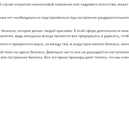
В случае открытия клининговой компании или кадрового агентства, может
нам нет необходимости подстраиваться под настроение раздражительного
бизнеса, которое делает людей красивее. К этой сфере деятельности можн
 занятие, ведь женщины всегда пытаются все приукрасить и украсить, чтоб
о и прекрасного вкуса, но между тем, в индустрии малого бизнеса, женск
й плюс на арене бизнеса. Довольно часто они не дожидаются наступления 
этапе построение бизнеса. Все эти яркие примеры дают понять, что мы о